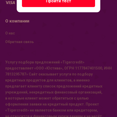
Пройти тест
О компании
О нас
Обратная связь
Услугу подбора предложений «Tigercredit»
предоставляет «ООО «Юстива», ОГРН 1177847401500, ИНН
7813295787» Сайт оказывает услуги по подбору
кредитных продуктов для клиентов, а именно
предлагает клиенту список предложений кредитных
учреждений, некредитных финансовый организаций,
в которые клиент может обратиться с целью
оформления заявки на кредитный продукт. Проект
«Tigercredit» не является банком или кредитором,
не относится к финансовым учреждениям и не несёт